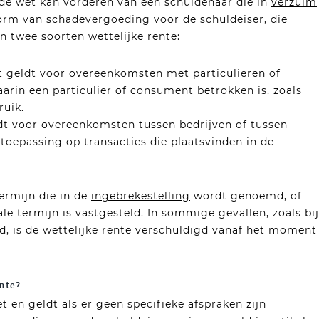
s de wet kan vorderen van een schuldenaar die in
verzuim
vorm van schadevergoeding voor de schuldeiser, die
jn twee soorten wettelijke rente:
 geldt voor overeenkomsten met particulieren of
arin een particulier of consument betrokken is, zoals
ruik.
dt voor overeenkomsten tussen bedrijven of tussen
 toepassing op transacties die plaatsvinden in de
ermijn die in de
ingebrekestelling
wordt genoemd, of
e termijn is vastgesteld. In sommige gevallen, zoals bij
 is de wettelijke rente verschuldigd vanaf het moment
ente?
t en geldt als er geen specifieke afspraken zijn