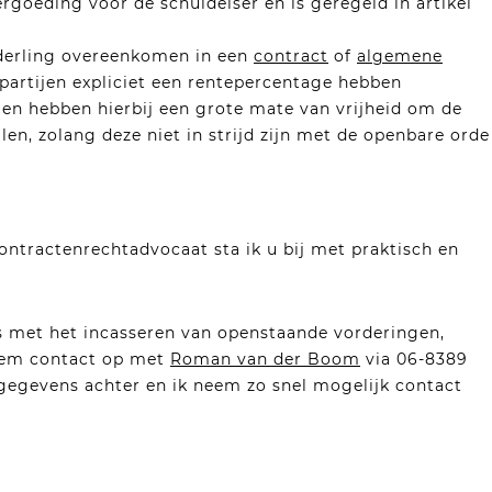
goeding voor de schuldeiser en is geregeld in artikel
onderling overeenkomen in een
contract
of
algemene
 partijen expliciet een rentepercentage hebben
ijen hebben hierbij een grote mate van vrijheid om de
en, zolang deze niet in strijd zijn met de openbare orde
ontractenrechtadvocaat sta ik u bij met praktisch en
 met het incasseren van openstaande vorderingen,
eem contact op met
Roman van der Boom
via 06-8389
 gegevens achter en ik neem zo snel mogelijk contact