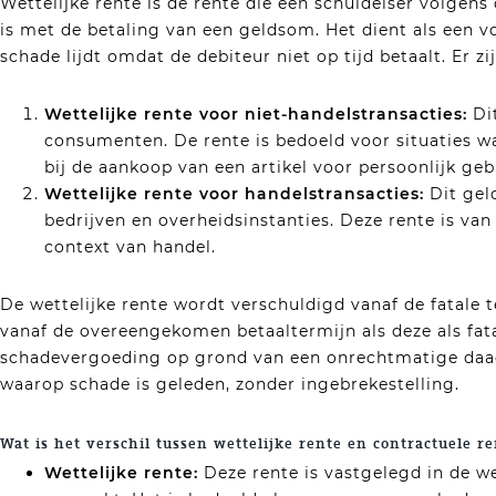
Wettelijke rente is de rente die een schuldeiser volgen
is met de betaling van een geldsom. Het dient als een 
schade lijdt omdat de debiteur niet op tijd betaalt. Er zi
Wettelijke rente voor niet-handelstransacties:
Dit
consumenten. De rente is bedoeld voor situaties wa
bij de aankoop van een artikel voor persoonlijk geb
Wettelijke rente voor handelstransacties:
Dit gel
bedrijven en overheidsinstanties. Deze rente is van
context van handel.
De wettelijke rente wordt verschuldigd vanaf de fatale t
vanaf de overeengekomen betaaltermijn als deze als fatal
schadevergoeding op grond van een onrechtmatige daad,
waarop schade is geleden, zonder ingebrekestelling.
Wat is het verschil tussen wettelijke rente en contractuele r
Wettelijke rente:
Deze rente is vastgelegd in de we