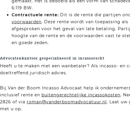
gemaakt. Het is bedoeld als een vorm van schadever
6:119 BW.
Contractuele rente:
Dit is de rente die partijen 
voorwaarden
. Deze rente wordt van toepassing als
afgesproken voor het geval van late betaling. Part
hoogte van de rente en de voorwaarden vast te stell
en goede zeden.
Advocatenkantoor gespecialiseerd in incassorecht
Heeft u te maken met een wanbetaler? Als incasso- en c
doeltreffend juridisch advies.
Bij Van der Boom Incasso Advocaat help ik ondernemers
inclusief rente en
buitengerechtelijke incassokosten
. N
2826 of via
roman@vanderboomadvocatuur.nl
. Laat uw
met u op.