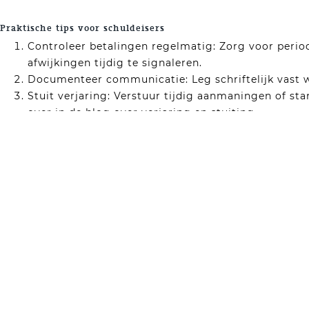
Praktische tips voor schuldeisers
Controleer betalingen regelmatig: Zorg voor perio
afwijkingen tijdig te signaleren.
Documenteer communicatie: Leg schriftelijk vast w
Stuit verjaring: Verstuur tijdig aanmaningen of sta
over in de blog over verjaring en stuiting.
Wees alert op de klachtplicht: Protesteer schriftel
in gebreke blijft of betalingen afwijken.
Vragen? Neem contact op met Van der Boom Incasso A
De klachtplicht is een cruciaal begrip in het incassorech
gebreken.
Heeft u vragen over de klachtplicht? Neem gerust cont
e-mail op
roman@vanderboomadvocatuur.nl
.