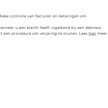
dieke controle van facturen en betalingen om
anneer u een klacht heeft ingediend bij een debiteur.
rt een procedure om verjaring te stuiten. Lees
hier
meer
ijk en binnen een redelijke termijn wanneer een debiteur
dvocaat
t. De klachtplicht vraagt om tijdig protesteren bij
act op met
Roman van der Boom
via 06-83892826 of per