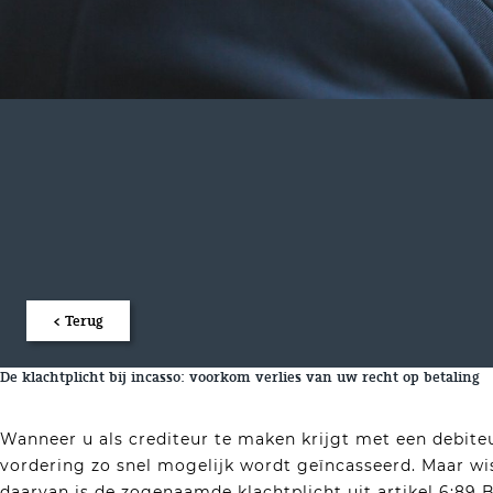
< Terug
De klachtplicht bij incasso: voorkom verlies van uw recht op betaling
Wanneer u als crediteur te maken krijgt met een debiteur
vordering zo snel mogelijk wordt geïncasseerd. Maar wis
daarvan is de zogenaamde klachtplicht uit artikel 6:89 B