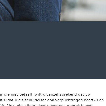
 die niet betaalt, wilt u vanzelfsprekend dat uw
t u dat u als schuldeiser ook verplichtingen heeft? Een
W. Als u niet tijdig klaagt over een gebrek in een