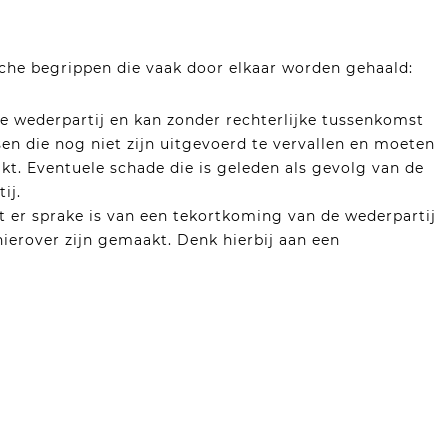
sche begrippen die vaak door elkaar worden gehaald:
 wederpartij en kan zonder rechterlijke tussenkomst
en die nog niet zijn uitgevoerd te vervallen en moeten
t. Eventuele schade die is geleden als gevolg van de
ij.
 er sprake is van een tekortkoming van de wederpartij
ierover zijn gemaakt. Denk hierbij aan een
vocaat
t of een andere juridische kwestie? Van der Boom
bied van contractenrecht en incassoprocedures. Neem
en e-mail sturen naar
roman@vanderboomadvocatuur.nl