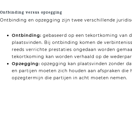
Ontbinding versus opzegging
Ontbinding en opzegging zijn twee verschillende juridi
Ontbinding:
gebaseerd op een tekortkoming van de
plaatsvinden. Bij ontbinding komen de verbinteniss
reeds verrichte prestaties ongedaan worden gemaak
tekortkoming kan worden verhaald op de wederpart
Opzegging:
opzegging kan plaatsvinden zonder dat
en partijen moeten zich houden aan afspraken die h
opzegtermijn die partijen in acht moeten nemen.
Advies nodig? Neem contact op met Van der Boom Incasso Ad
Heeft u vragen over het ontbinden van een overeenkoms
Incasso Advocaat heeft uitgebreide ervaring op het ge
gerust contact op met mr. S.R. van der Boom. U kunt e
of bellen naar 06-83892826.